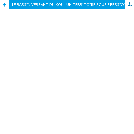
LE BASSIN VERSANT DU KOU : UN TERRITOIRE SOUS PRESSION ENTRE ENJEUX ECONOMIQUES, SOCIAUX ET ENVIRONNEMENTAUX