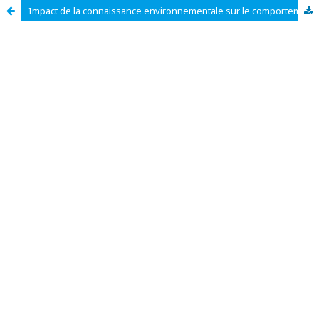
Impact de la connaissance environnementale sur le comportement écologique des jeunes togolais : rôle médiateur de la sensibilité écologique