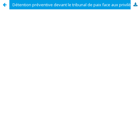
Détention préventive devant le tribunal de paix face aux privilèges des juridictions en droit congolais