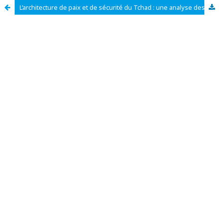
L’architecture de paix et de sécurité du Tchad : une analyse des alliances diplomatiques et sécuritaires entre le Tchad et ses voisins