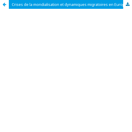
Crises de la mondialisation et dynamiques migratoires en Europe : une analyse géographique des déterminants (2010–2026)