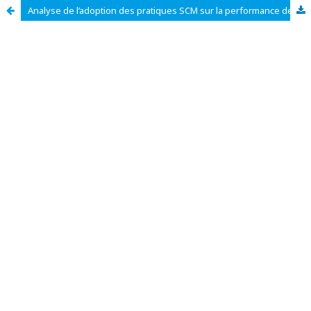
Analyse de l’adoption des pratiques SCM sur la performance de l’entreprise : Analyse par enveloppement des données