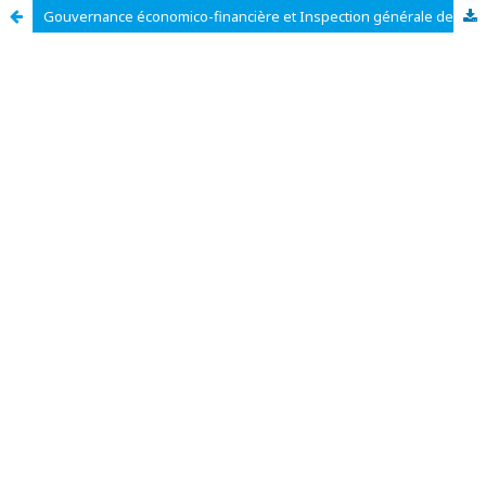
Gouvernance économico-financière et Inspection générale des finances en République Démocratique du Congo