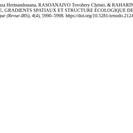
 Herinandrasana, RASOANAIVO Tovohery Christo, & RAHARIN
QUE, GRADIENTS SPATIAUX ET STRUCTURE ÉCOLOGIQUE
que (Revue-IRS)
,
4
(4), 5990–5998. https://doi.org/10.5281/zenodo.21