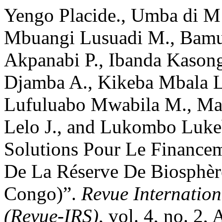
Yengo Placide., Umba di M’
Mbuangi Lusuadi M., Bamu
Akpanabi P., Ibanda Kason
Djamba A., Kikeba Mbala L
Lufuluabo Mwabila M., Ma
Lelo J., and Lukombo Lukeba
Solutions Pour Le Financem
De La Réserve De Biosphè
Congo)”.
Revue Internation
(Revue-IRS)
, vol. 4, no. 2,