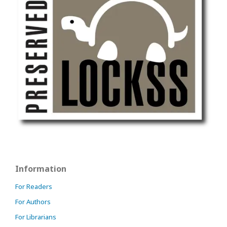
Information
For Readers
For Authors
For Librarians