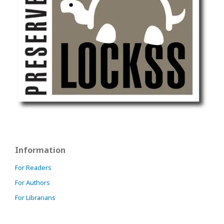
Information
For Readers
For Authors
For Librarians