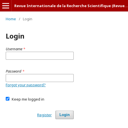
Revue Internationale de la Recherche Scientifique (Revue-IRS)
Home
/
Login
Login
Username
*
Password
*
Forgot your password?
Keep me logged in
Register
Login