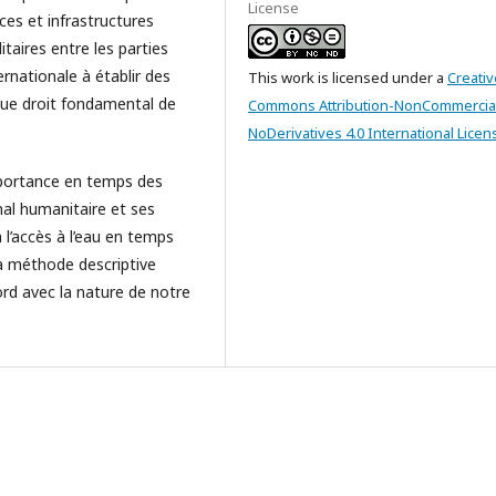
License
rces et infrastructures
itaires entre les parties
rnationale à établir des
This work is licensed under a
Creativ
que droit fondamental de
Commons Attribution-NonCommercia
NoDerivatives 4.0 International Licen
importance en temps des
onal humanitaire et ses
à l’accès à l’eau en temps
 la méthode descriptive
ord avec la nature de notre