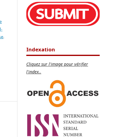
e
l-
se
.
Indexation
Cliquez sur l'image pour vérifier
l'index..