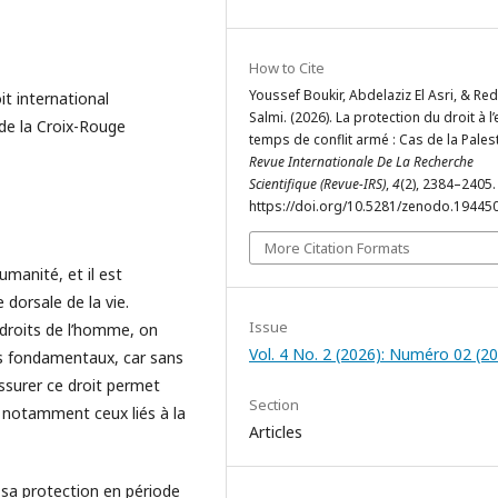
How to Cite
Youssef Boukir, Abdelaziz El Asri, & R
it international
Salmi. (2026). La protection du droit à l
 de la Croix-Rouge
temps de conflit armé : Cas de la Palest
Revue Internationale De La Recherche
Scientifique (Revue-IRS)
,
4
(2), 2384–2405.
https://doi.org/10.5281/zenodo.19445
More Citation Formats
umanité, et il est
 dorsale de la vie.
Issue
s droits de l’homme, on
Vol. 4 No. 2 (2026): Numéro 02 (2
its fondamentaux, car sans
Assurer ce droit permet
Section
 notamment ceux liés à la
Articles
 sa protection en période