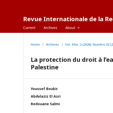
Revue Internationale de la Re
Current
Archives
About
Home
/
Archives
/
Vol. 4 No. 2 (2026): Numéro 02 (
La protection du droit à l’e
Palestine
Youssef Boukir
Abdelaziz El Asri
Redouane Salmi