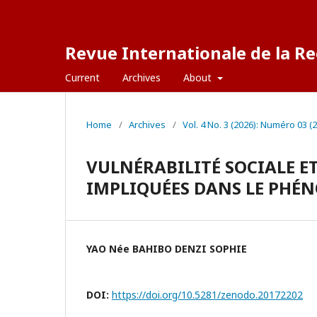
Revue Internationale de la Re
Current
Archives
About
Home
/
Archives
/
Vol. 4 No. 3 (2026): Numéro 03 (
VULNÉRABILITÉ SOCIALE ET
IMPLIQUÉES DANS LE PHÉ
YAO Née BAHIBO DENZI SOPHIE
DOI:
https://doi.org/10.5281/zenodo.20172202