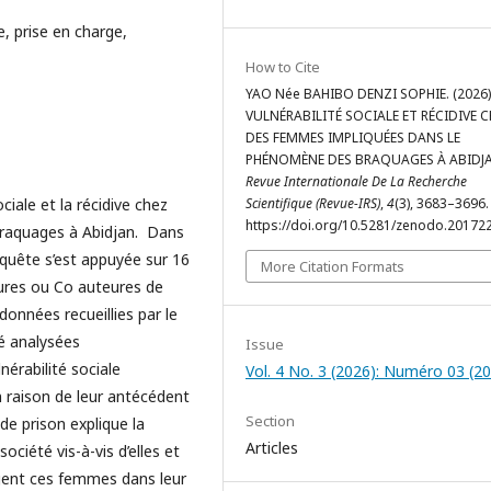
e, prise en charge,
How to Cite
YAO Née BAHIBO DENZI SOPHIE. (2026)
VULNÉRABILITÉ SOCIALE ET RÉCIDIVE 
DES FEMMES IMPLIQUÉES DANS LE
PHÉNOMÈNE DES BRAQUAGES À ABIDJA
Revue Internationale De La Recherche
ciale et la récidive chez
Scientifique (Revue-IRS)
,
4
(3), 3683–3696.
https://doi.org/10.5281/zenodo.20172
raquages à Abidjan. Dans
enquête s’est appuyée sur 16
More Citation Formats
res ou Co auteures de
données recueillies par le
té analysées
Issue
nérabilité sociale
Vol. 4 No. 3 (2026): Numéro 03 (2
en raison de leur antécédent
Section
 de prison explique la
Articles
ociété vis-à-vis d’elles et
ngent ces femmes dans leur