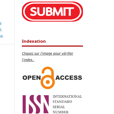
e
l-
se
.
Indexation
Cliquez sur l'image pour vérifier
l'index..