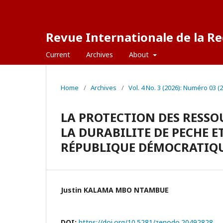
Revue Internationale de la Re
Current
Archives
About
Home
/
Archives
/
Vol. 4 No. 3 (2026): Numéro 03 (
LA PROTECTION DES RESSO
LA DURABILITE DE PECHE E
RÉPUBLIQUE DÉMOCRATIQ
Justin KALAMA MBO NTAMBUE
DOI:
https://doi.org/10.5281/zenodo.20492828