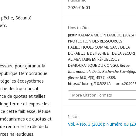
Published
2026-06-01
 pêche, Sécurité
etc.
How to Cite
Justin KALAMA MBO NTAMBUE. (2026). 
PROTECTION DES RESSOURCES
HALIEUTIQUES COMME GAGE DE LA
DURABILITE DE PECHE ET DE LA SECURI
ALIMENTAIRE EN RÉPUBLIQUE
ssaire pour garantir la
DÉMOCRATIQUE DU CONGO.
Revue
Internationale De La Recherche Scientifiq
 République Démocratique
(Revue-IRS)
,
4
(3), 4377–4389.
rotège les écosystèmes
https://doi.org/10.5281/zenodo.20492
che destructeurs, il
More Citation Formats
ce de quotas et tailles
à long terme et expose les
e cette faiblesse, l’étude
Issue
s mécanismes de quotas et
Vol. 4 No. 3 (2026): Numéro 03 (2
de renforcer le rôle de la
rces halieutiques.