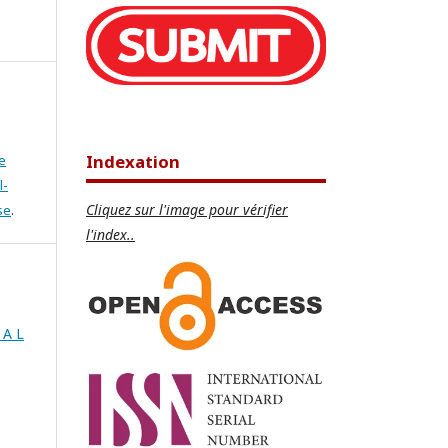
Indexation
e
l-
Cliquez sur l'image pour vérifier
se
.
l'index..
 A L