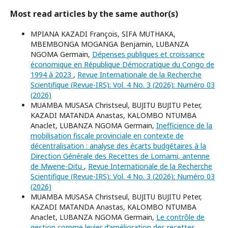
Most read articles by the same author(s)
MPIANA KAZADI François, SIFA MUTHAKA,
MBEMBONGA MOGANGA Benjamin, LUBANZA
NGOMA Germain,
Dépenses publiques et croissance
économique en République Démocratique du Congo de
1994 à 2023
,
Revue Internationale de la Recherche
Scientifique (Revue-IRS): Vol. 4 No. 3 (2026): Numéro 03
(2026)
MUAMBA MUSASA Christseul, BUJITU BUJITU Peter,
KAZADI MATANDA Anastas, KALOMBO NTUMBA
Anaclet, LUBANZA NGOMA Germain,
Inefficience de la
mobilisation fiscale provinciale en contexte de
décentralisation : analyse des écarts budgétaires à la
Direction Générale des Recettes de Lomami, antenne
de Mwene-Ditu
,
Revue Internationale de la Recherche
Scientifique (Revue-IRS): Vol. 4 No. 3 (2026): Numéro 03
(2026)
MUAMBA MUSASA Christseul, BUJITU BUJITU Peter,
KAZADI MATANDA Anastas, KALOMBO NTUMBA
Anaclet, LUBANZA NGOMA Germain,
Le contrôle de
gestion comme levier d’amélioration des recettes