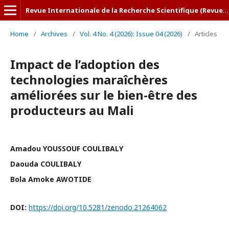
Revue Internationale de la Recherche Scientifique (Revue-IRS)
Home
/
Archives
/
Vol. 4 No. 4 (2026): Issue 04 (2026)
/
Articles
Impact de l’adoption des
technologies maraîchères
améliorées sur le bien-être des
producteurs au Mali
Amadou YOUSSOUF COULIBALY
Daouda COULIBALY
Bola Amoke AWOTIDE
DOI:
https://doi.org/10.5281/zenodo.21264062