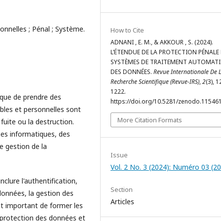
onnelles ; Pénal ; Système.
How to Cite
ADNANI , E. M., & AKKOUR , S. (2024).
L’ÉTENDUE DE LA PROTECTION PÉNALE
SYSTÈMES DE TRAITEMENT AUTOMATI
DES DONNÉES.
Revue Internationale De 
Recherche Scientifique (Revue-IRS)
,
2
(3), 
1222.
que de prendre des
https://doi.org/10.5281/zenodo.11546
bles et personnelles sont
More Citation Formats
fuite ou la destruction.
es informatiques, des
 gestion de la
Issue
Vol. 2 No. 3 (2024): Numéro 03 (2
lure l'authentification,
Section
 données, la gestion des
Articles
nt important de former les
 protection des données et