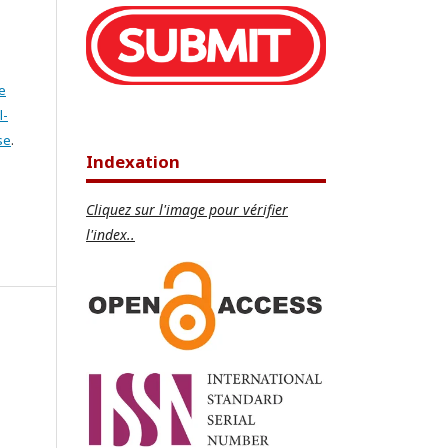
e
l-
se
.
Indexation
Cliquez sur l'image pour vérifier
l'index..