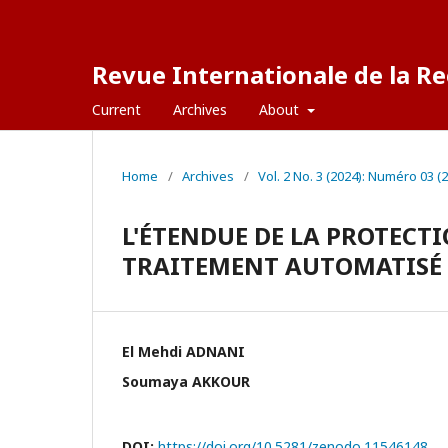
Revue Internationale de la Re
Current
Archives
About
Home
/
Archives
/
Vol. 2 No. 3 (2024): Numéro 03 (
L'ÉTENDUE DE LA PROTECTI
TRAITEMENT AUTOMATISÉ 
El Mehdi ADNANI
Soumaya AKKOUR
DOI:
https://doi.org/10.5281/zenodo.11546148