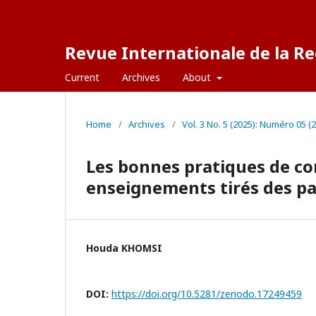
Revue Internationale de la Re
Current
Archives
About
Home
/
Archives
/
Vol. 3 No. 5 (2025): Numéro 05 (
Les bonnes pratiques de con
enseignements tirés des p
Houda KHOMSI
DOI:
https://doi.org/10.5281/zenodo.17249459