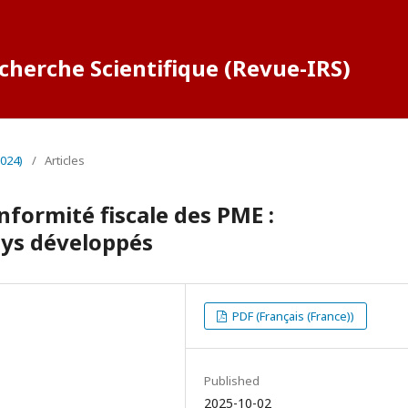
cherche Scientifique (Revue-IRS)
2024)
/
Articles
formité fiscale des PME :
ays développés
PDF (Français (France))
Published
2025-10-02