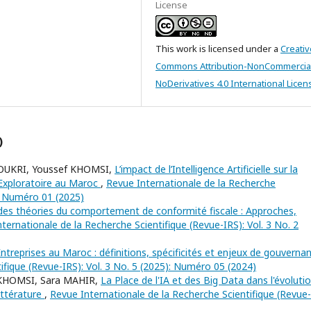
License
This work is licensed under a
Creativ
Commons Attribution-NonCommercia
NoDerivatives 4.0 International Licen
)
OUKRI, Youssef KHOMSI,
L’impact de l’Intelligence Artificielle sur la
 Exploratoire au Maroc
,
Revue Internationale de la Recherche
): Numéro 01 (2025)
des théories du comportement de conformité fiscale : Approches,
ternationale de la Recherche Scientifique (Revue-IRS): Vol. 3 No. 2
treprises au Maroc : définitions, spécificités et enjeux de gouvern
ifique (Revue-IRS): Vol. 3 No. 5 (2025): Numéro 05 (2024)
 KHOMSI, Sara MAHIR,
La Place de l'IA et des Big Data dans l'évoluti
ittérature
,
Revue Internationale de la Recherche Scientifique (Revue-