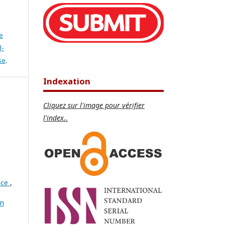
e
l-
se
.
Indexation
Cliquez sur l'image pour vérifier
l'index..
ance
,
on