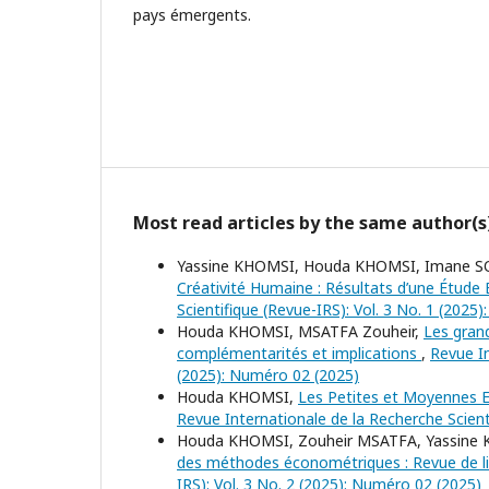
pays émergents.
Most read articles by the same author(s
Yassine KHOMSI, Houda KHOMSI, Imane S
Créativité Humaine : Résultats d’une Étude
Scientifique (Revue-IRS): Vol. 3 No. 1 (2025
Houda KHOMSI, MSATFA Zouheir,
Les gran
complémentarités et implications
,
Revue In
(2025): Numéro 02 (2025)
Houda KHOMSI,
Les Petites et Moyennes En
Revue Internationale de la Recherche Scient
Houda KHOMSI, Zouheir MSATFA, Yassine
des méthodes économétriques : Revue de l
IRS): Vol. 3 No. 2 (2025): Numéro 02 (2025)