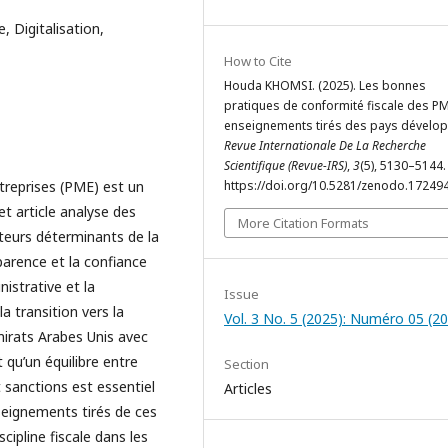
 Digitalisation,
How to Cite
Houda KHOMSI. (2025). Les bonnes
pratiques de conformité fiscale des PM
enseignements tirés des pays dévelo
Revue Internationale De La Recherche
Scientifique (Revue-IRS)
,
3
(5), 5130–5144.
treprises (PME) est un
https://doi.org/10.5281/zenodo.17249
t article analyse des
More Citation Formats
acteurs déterminants de la
sparence et la confiance
istrative et la
Issue
a transition vers la
Vol. 3 No. 5 (2025): Numéro 05 (2
mirats Arabes Unis avec
 qu’un équilibre entre
Section
 sanctions est essentiel
Articles
seignements tirés de ces
cipline fiscale dans les