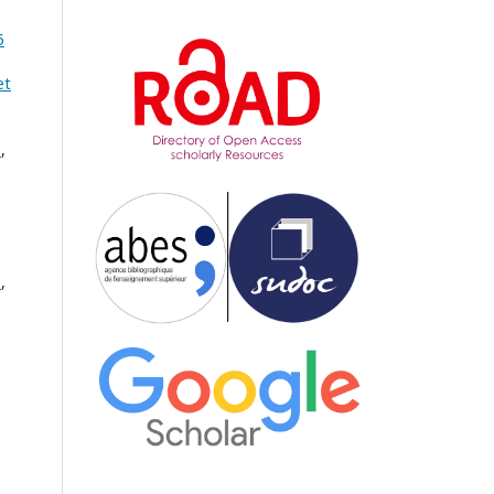
5
et
E
,
E
,