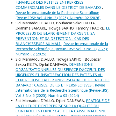
FINANCIER DES PETITES ENTREPRISES
COMMERCIALES DANS LE DISTRICT DE BAMAKO
,
Revue Internationale de la Recherche Scientifique
(Revue-IRS): Vol. 4 No. 2 (2026): Numéro 02 (2026)
Sidi Mamadou DIALLO, Boubacar Sekou KEITA,
Ibrahima SAMAKE, Tiowga SAKHO, Famory TRAORE,
LE
PROCESSUS DU BLANCHIMENT D’ARGENT, SA
PREVENTION ET SA DETECTION : CAS DES
BLANCHISSEURS AU MALI
,
Revue Internationale de la
Recherche Scientifique (Revue-IRS): Vol. 3 No. 2 (2025):
Numéro 02 (2025)
Sidi Mamadou DIALLO, Tiowga SAKHO , Boubacar
Sekou KEITA, Djirbil DANFAGA,
DIMENSIONS
ORGANISATIONNELLES DU SERVICE D’ACCEUIL DES
URGENCES ET INSATISFACTION DES PATIENTS AU
CENTRE HOSPITALIER UNIVERSITAIRE DE POINT-G DE
BAMAKO : CAUSES, DEFIS ET PERSPECTIVES
,
Revue
Internationale de la Recherche Scientifique (Revue-IRS):
Vol. 3 No. 5 (2025): Numéro 05 (2024)
Sidi Mamadou DIALLO, Djibril DANFAGA,
PRATIQUE DE
LA CULTURE D’ENTREPRISE SUR LA QUALITE DU
CONTRÔLE INTERNE : CAS DE LA CAISSE MALIENNE