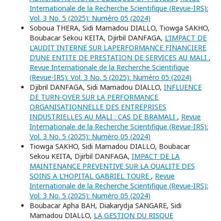
Internationale de la Recherche Scientifique (Revue-IRS):
Vol. 3 No. 5 (2025): Numéro 05 (2024)
Soboua THERA, Sidi Mamadou DIALLO, Tiowga SAKHO,
Boubacar Sekou KEITA, Djirbil DANFAGA,
L’IMPACT DE
L’AUDIT INTERNE SUR LAPERFORMANCE FINANCIERE
D’UNE ENTITE DE PRESTATION DE SERVICES AU MALI
,
Revue Internationale de la Recherche Scientifique
(Revue-IRS): Vol. 3 No. 5 (2025): Numéro 05 (2024)
Djibril DANFAGA, Sidi Mamadou DIALLO,
INFLUENCE
DE TURN-OVER SUR LA PERFORMANCE
ORGANISATIONNELLE DES ENTREPRISES
INDUSTRIELLES AU MALI : CAS DE BRAMALI
,
Revue
Internationale de la Recherche Scientifique (Revue-IRS):
Vol. 3 No. 5 (2025): Numéro 05 (2024)
Tiowga SAKHO, Sidi Mamadou DIALLO, Boubacar
Sekou KEITA, Djirbil DANFAGA,
IMPACT DE LA
MAINTENANCE PREVENTIVE SUR LA QUALITE DES
SOINS A L’HOPITAL GABRIEL TOURE
,
Revue
Internationale de la Recherche Scientifique (Revue-IRS):
Vol. 3 No. 5 (2025): Numéro 05 (2024)
Boubacar Apha BAH, Diakarydja SANGARE, Sidi
Mamadou DIALLO,
LA GESTION DU RISQUE