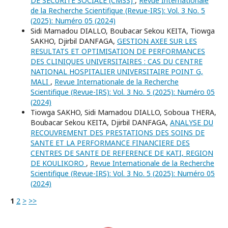
DE SÉCURITÉ SOCIALE (CMSS)
,
Revue Internationale
de la Recherche Scientifique (Revue-IRS): Vol. 3 No. 5
(2025): Numéro 05 (2024)
Sidi Mamadou DIALLO, Boubacar Sekou KEITA, Tiowga
SAKHO, Djirbil DANFAGA,
GESTION AXEE SUR LES
RESULTATS ET OPTIMISATION DE PERFORMANCES
DES CLINIQUES UNIVERSITAIRES : CAS DU CENTRE
NATIONAL HOSPITALIER UNIVERSITAIRE POINT G,
MALI
,
Revue Internationale de la Recherche
Scientifique (Revue-IRS): Vol. 3 No. 5 (2025): Numéro 05
(2024)
Tiowga SAKHO, Sidi Mamadou DIALLO, Soboua THERA,
Boubacar Sekou KEITA, Djirbil DANFAGA,
ANALYSE DU
RECOUVREMENT DES PRESTATIONS DES SOINS DE
SANTE ET LA PERFORMANCE FINANCIERE DES
CENTRES DE SANTE DE REFERENCE DE KATI, REGION
DE KOULIKORO
,
Revue Internationale de la Recherche
Scientifique (Revue-IRS): Vol. 3 No. 5 (2025): Numéro 05
(2024)
1
2
>
>>